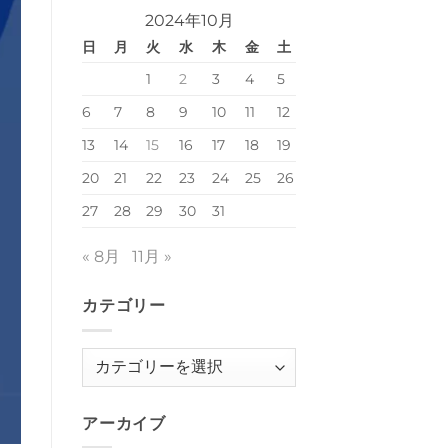
ジ
ン
カ
を
修
ル
ト
2024年10月
ー』
開
正
の
は
第
始
追
サ
ま
日
月
4
火
水
木
金
土
し
加】
ッ
だ
話
ま
へ
カ
あ
の
し
の
1
2
3
4
5
ー
り
配
た。
ウ
ま
信
へ
ェ
せ
6
7
を
8
9
10
11
12
の
ア
ん
開
ブ
始
13
14
15
16
17
18
19
ラ
し
ン
ま
ド
し
20
21
22
23
24
25
26
『FINTA』
た。
ロ
へ
27
28
29
30
31
ゴ
の
を、
マ
ン
« 8月
11月 »
ガ
『ア
ン
カテゴリー
ド
レ
ー
ア・
ザ・
カ
ス
テ
ー
パ
ゴ
ー
キ
アーカイブ
リ
ッ
カ