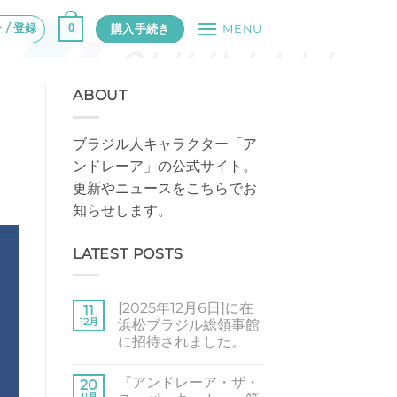
 / 登録
0
購入手続き
MENU
ABOUT
ブラジル人キャラクター「ア
ンドレーア」の公式サイト。
更新やニュースをこちらでお
知らせします。
LATEST POSTS
[2025年12月6日]に在
11
12月
浜松ブラジル総領事館
に招待されました。
[2025
コ
年
メ
『アンドレーア・ザ・
12
20
ン
月
ト
11月