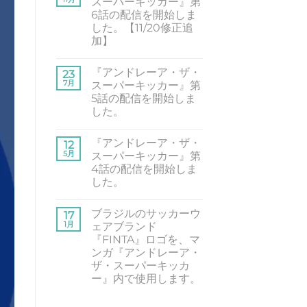
スーパーキッカー』第
6
は
6話の配信を開始しま
日]
ま
に
だ
した。【11/20修正追
在
あ
加】
浜
り
松
ま
『ア
コ
ブ
せ
ン
メ
ラ
ん
『アンドレーア・ザ・
ド
23
ン
ジ
レ
ト
7月
スーパーキッカー』第
ル
ー
は
総
5話の配信を開始しま
ア・
ま
領
ザ・
だ
した。
事
ス
あ
館
『ア
ー
コ
り
に
ン
パ
メ
ま
招
『アンドレーア・ザ・
ド
12
ー
ン
せ
待
レ
キ
ト
ん
5月
スーパーキッカー』第
さ
ー
ッ
は
れ
4話の配信を開始しま
ア・
カ
ま
ま
ザ・
ー』
だ
した。
し
ス
第
あ
た。
『ア
ー
コ
6
り
へ
ン
パ
メ
話
ま
の
ブラジルのサッカーウ
ド
17
ー
ン
の
せ
レ
キ
ト
配
ん
1月
ェアブランド
ー
ッ
は
信
『FINTA』ロゴを、マ
ア・
カ
ま
を
ザ・
ー』
だ
開
ンガ『アンドレーア・
ス
第
あ
始
ザ・スーパーキッカ
ー
5
り
し
パ
話
ま
ま
ー』内で使用します。
ー
の
せ
し
ブ
コ
キ
配
ん
た。
ラ
メ
ッ
信
【11/20