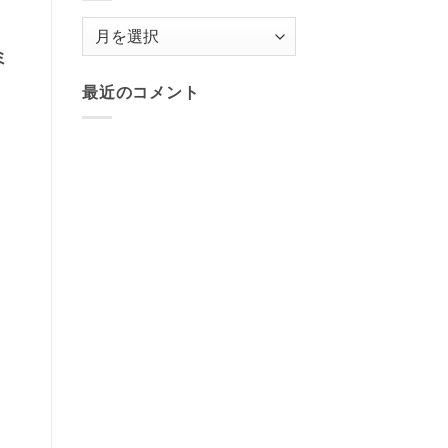
ー
ー』
内
ア
で
ー
使
ミ
用
カ
し
ま
最近のコメント
イ
す。
へ
ブ
の