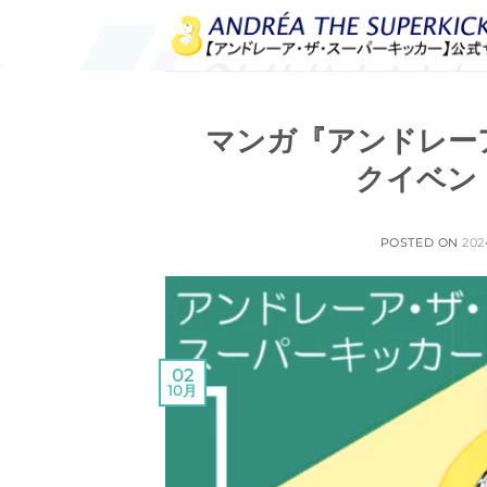
Skip
to
content
マンガ『アンドレー
クイベン
POSTED ON
202
02
10月