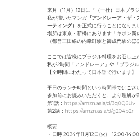
来月（11月）12日に『（一社）日本ブ
私が描いたマンガ
『アンドレーア・ザ・
ーティング）
を正式に行うことになりま
場所は東京・新橋にあります「キボン新虎店（
（都営三田線の内幸町駅と御成門駅のほ
ここでは皆様にブラジル料理をお召し上
私が2時間「アンドレーア」や「ブラジ
【全時間にわたって日本語で行います】
平日のランチ時間という時間帯ではござ
参加前にお読みいただくと、より理解が
第1話：
https://amzn.asia/d/3q0Q6Uv
第2話：
https://amzn.asia/d/g204b2r
概要
・日時 2024年11月12日(火) 12:00-14:0