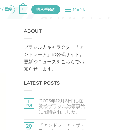
 / 登録
0
購入手続き
MENU
ABOUT
ブラジル人キャラクター「ア
ンドレーア」の公式サイト。
更新やニュースをこちらでお
知らせします。
LATEST POSTS
[2025年12月6日]に在
11
12月
浜松ブラジル総領事館
に招待されました。
[2025
コ
年
メ
『アンドレーア・ザ・
12
20
ン
月
ト
11月